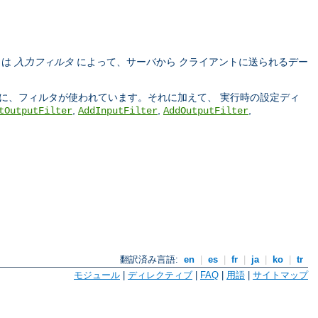
タは
入力フィルタ
によって、サーバから クライアントに送られるデー
う際に、フィルタが使われています。それに加えて、 実行時の設定ディ
,
,
,
tOutputFilter
AddInputFilter
AddOutputFilter
翻訳済み言語:
en
|
es
|
fr
|
ja
|
ko
|
tr
モジュール
|
ディレクティブ
|
FAQ
|
用語
|
サイトマップ