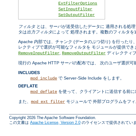
ExtFilterOptions
SetInputFilter
SetOutputFilter
フィルタ
とは、サーバが送受信したデータに 適用される処理
タは
出力フィルタ
によって 処理されます。複数のフィルタを
Apache 内部では、チャンク (データのぶつ切り) を行
レクティブで選択が可能なフィルタを モジュールが提供でき
,
ディレクティブ
RemoveInputFilter
RemoveOutputFilter
現行の Apache HTTP サーバの配布では、 次のユーザ選
INCLUDES
で Server-Side Include をします。
mod_include
DEFLATE
を使って、クライアントに送信する前に
mod_deflate
また、
モジュールで 外部プログラムをフ
mod_ext_filter
Copyright 2026 The Apache Software Foundation.
この文書は
Apache License, Version 2.0
のライセンスで提供されていま