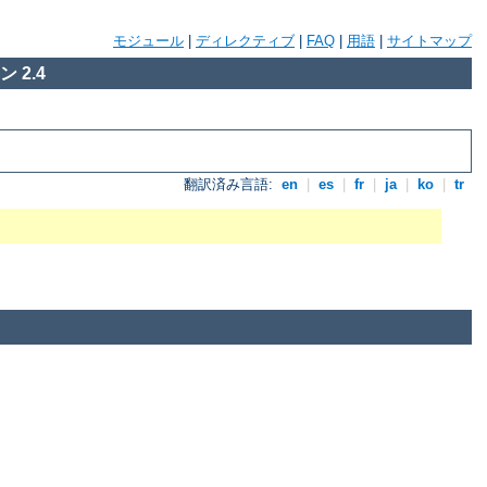
モジュール
|
ディレクティブ
|
FAQ
|
用語
|
サイトマップ
 2.4
翻訳済み言語:
en
|
es
|
fr
|
ja
|
ko
|
tr