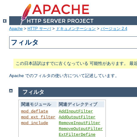
Apache
>
HTTP サーバ
>
ドキュメンテーション
>
バージョン 2.4
フィルタ
この日本語訳はすでに古くなっている 可能性があります。 最
Apache でのフィルタの使い方について記述しています。
フィルタ
関連モジュール
関連ディレクティブ
mod_deflate
AddInputFilter
mod_ext_filter
AddOutputFilter
mod_include
RemoveInputFilter
RemoveOutputFilter
ExtFilterDefine