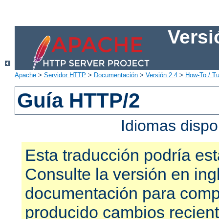
Versi
Apache
>
Servidor HTTP
>
Documentación
>
Versión 2.4
>
How-To / Tu
Guía HTTP/2
Idiomas dispo
Esta traducción podría est
Consulte la versión en ing
documentación para compr
producido cambios recien