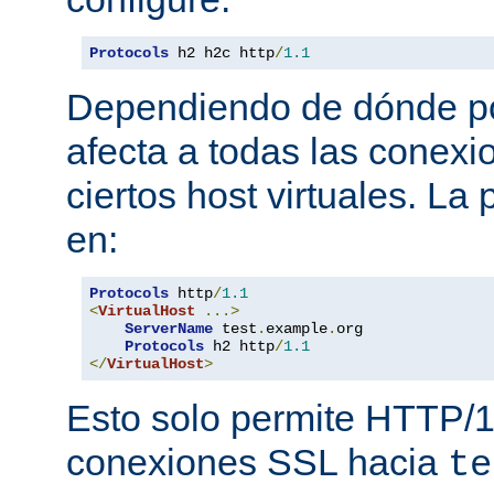
Protocols
 h2 h2c http
/
1.1
Dependiendo de dónde pon
afecta a todas las conexi
ciertos host virtuales. L
en:
Protocols
 http
/
1.1
<
VirtualHost
...>
ServerName
 test
.
example
.
org

Protocols
 h2 http
/
1.1
</
VirtualHost
>
Esto solo permite HTTP/1
conexiones SSL hacia
te