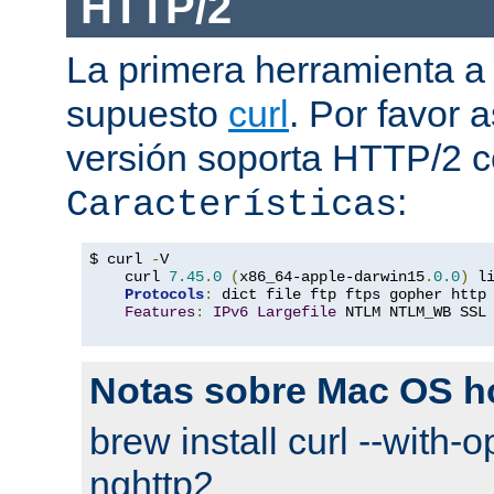
HTTP/2
La primera herramienta a
supuesto
curl
. Por favor
versión soporta HTTP/2 
:
Características
$ curl 
-
V

    curl 
7.45
.
0
(
x86_64-apple-darwin15
.
0.0
)
 l
Protocols
:
 dict file ftp ftps gopher http
Features
:
IPv6
Largefile
 NTLM NTLM_WB SSL
Notas sobre Mac OS 
brew install curl --with-o
nghttp2