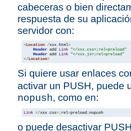
cabeceras o bien directa
respuesta de su aplicació
servidor con:
<
Location
/
xxx
.
html
>
Header
 add 
Link
"</xxx.css>;rel=preload"
Header
 add 
Link
"</xxx.js>;rel=preload"
</
Location
>
Si quiere usar enlaces c
activar un PUSH, puede u
, como en:
nopush
Link
</
xxx
.
css
>;
rel
=
preload
;
nopush
o puede desactivar PUSH 