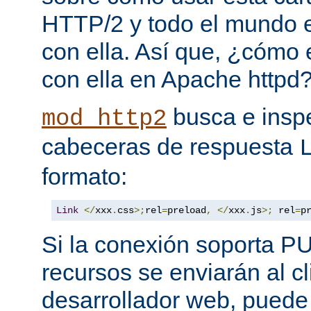
HTTP/2 y todo el mundo 
con ella. Así que, ¿cómo
con ella en Apache httpd
busca e insp
mod_http2
cabeceras de respuesta
formato:
Link
</
xxx
.
css
>;
rel
=
preload
,
</
xxx
.
js
>;
 rel
=
p
Si la conexión soporta P
recursos se enviarán al c
desarrollador web, puede 