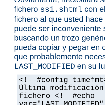
fichero
con el
ssi.shtml
fichero al que usted hace 
puede ser inconveniente s
buscando un trozo genéri
pueda copiar y pegar en c
que probablemente necesi
en su lu
LAST_MODIFIED
<!--#config timefmt
Última modificación
fichero <!--#echo
var="LAST_MODIFIED"