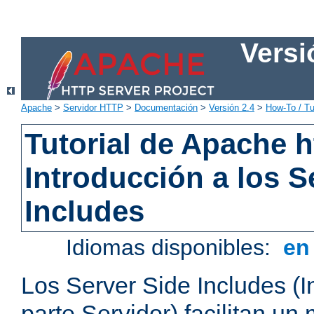
Versi
Apache
>
Servidor HTTP
>
Documentación
>
Versión 2.4
>
How-To / Tu
Tutorial de Apache h
Introducción a los S
Includes
Idiomas disponibles:
e
Los Server Side Includes (I
parte Servidor) facilitan un