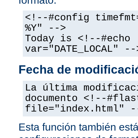
<!--#config timefmt
%Y" -->
Today is <!--#echo
var="DATE_LOCAL" --
Fecha de modificació
La última modificac
documento <!--#flas
file="index.html" -
Esta función también está