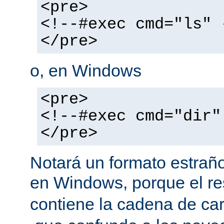
<pre>
<!--#exec cmd="ls" 
</pre>
o, en Windows
<pre>
<!--#exec cmd="dir"
</pre>
Notará un formato estraño
en Windows, porque el r
contiene la cadena de car