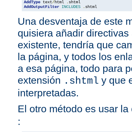
AddType
 text
/
html 
.
AddOutputFilter
INCLUDES
.
shtml
Una desventaja de este m
quisiera añadir directiva
existente, tendría que ca
la página, y todos los en
a esa página, todo para p
extensión
y que e
.shtml
interpretadas.
El otro método es usar la 
: