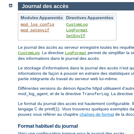
Journal des accès
Modules Apparentés
Directives Apparentées
mod_log_config
CustomLog
mod_setenvif
LogFormat
SetEnvIf
Le journal des accès au serveur enregistre toutes les requêtes 
. La directive
permet de simplifier la s
CustomLog
LogFormat
des informations dans le journal des accès.
Le stockage d'informations dans le journal des accès n'est que
informations de façon à pouvoir en extraire des statistiques 
partie intégrante du travail du serveur web lui-même.
Différentes versions du démon Apache httpd utilisaient d'autre
mod_log_agent, et de la directive
. La directive
TransferLog
Le format du journal des accès est hautement configurable. Il
langage C de printf(1). Vous trouverez quelques exemples dan
pouvez vous référer au chapitre
chaînes de format
de la doc
Format habituel du journal
Voici une configuration typique pour le journal des accès :