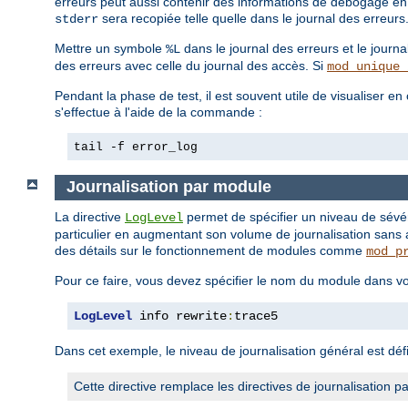
erreurs peut aussi contenir des informations de débogage en p
sera recopiée telle quelle dans le journal des erreurs
stderr
Mettre un symbole
dans le journal des erreurs et le journa
%L
des erreurs avec celle du journal des accès. Si
mod_unique_
Pendant la phase de test, il est souvent utile de visualiser e
s'effectue à l'aide de la commande :
tail -f error_log
Journalisation par module
La directive
permet de spécifier un niveau de sévé
LogLevel
particulier en augmentant son volume de journalisation sans 
des détails sur le fonctionnement de modules comme
mod_p
Pour ce faire, vous devez spécifier le nom du module dans vo
LogLevel
 info rewrite
:
trace5
Dans cet exemple, le niveau de journalisation général est défi
Cette directive remplace les directives de journalisatio