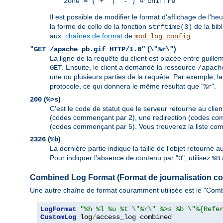
zone = (`+' | `-') 4*chiffre
Il est possible de modifier le format d'affichage de l'he
la forme de celle de la fonction
de la bib
strftime(3)
aux.
chaînes de format
de
.
mod_log_config
(
)
"GET /apache_pb.gif HTTP/1.0"
\"%r\"
La ligne de la requête du client est placée entre guille
. Ensuite, le client a demandé la ressource
GET
/apach
une ou plusieurs parties de la requête. Par exemple, la
protocole, ce qui donnera le même résultat que "
".
%r
(
)
200
%>s
C'est le code de statut que le serveur retourne au client
(codes commençant par 2), une redirection (codes com
(codes commençant par 5). Vous trouverez la liste com
(
)
2326
%b
La dernière partie indique la taille de l'objet retourné 
Pour indiquer l'absence de contenu par "
", utilisez
0
%B
Combined Log Format (Format de journalisation c
Une autre chaîne de format couramment utilisée est le "Combi
LogFormat
"%h %l %u %t \"%r\" %>s %b \"%{Refe
CustomLog
 log
/
access_log combined