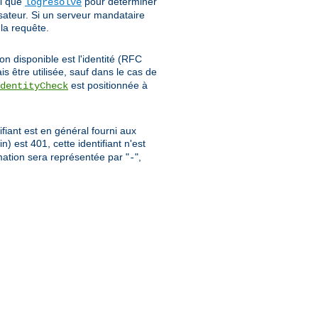
el que
pour déterminer
logresolve
isateur. Si un serveur mandataire
 la requête.
on disponible est l'identité (RFC
is être utilisée, sauf dans le cas de
est positionnée à
dentityCheck
ifiant est en général fourni aux
oin) est 401, cette identifiant n'est
rmation sera représentée par "
",
-