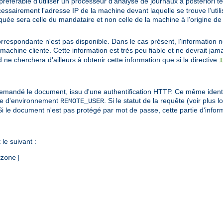
préférable d'utiliser un processeur d'analyse de journaux a posteriori t
cessairement l'adresse IP de la machine devant laquelle se trouve l'util
indiquée sera celle du mandataire et non celle de la machine à l'origine de
correspondante n'est pas disponible. Dans le cas présent, l'information n
machine cliente. Cette information est très peu fiable et ne devrait jama
ne cherchera d'ailleurs à obtenir cette information que si la directive
I
i a demandé le document, issu d'une authentification HTTP. Ce même ident
able d'environnement
. Si le statut de la requête (voir plus l
REMOTE_USER
é. Si le document n'est pas protégé par mot de passe, cette partie d'info
le suivant :
zone]