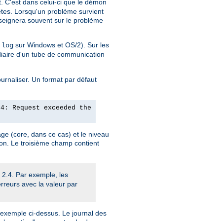
nt. C'est dans celui-ci que le démon
uêtes. Lorsqu'un problème survient
nseignera souvent sur le problème
sur Windows et OS/2). Sur les
.log
diaire d'un tube de communication
ournaliser. Un format par défaut
24: Request exceeded the
ge (core, dans ce cas) et le niveau
ion. Le troisième champ contient
 2.4. Par exemple, les
erreurs avec la valeur par
l'exemple ci-dessus. Le journal des