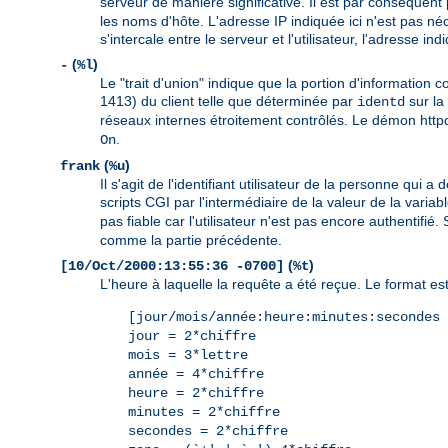
serveur de manière significative. Il est par conséquent 
les noms d'hôte. L'adresse IP indiquée ici n'est pas né
s'intercale entre le serveur et l'utilisateur, l'adresse 
(
)
-
%l
Le "trait d'union" indique que la portion d'information 
1413) du client telle que déterminée par
sur la 
identd
réseaux internes étroitement contrôlés. Le démon httpd 
.
On
(
)
frank
%u
Il s'agit de l'identifiant utilisateur de la personne qu
scripts CGI par l'intermédiaire de la valeur de la vari
pas fiable car l'utilisateur n'est pas encore authentifi
comme la partie précédente.
(
)
[10/Oct/2000:13:55:36 -0700]
%t
L'heure à laquelle la requête a été reçue. Le format est 
[jour/mois/année:heure:minutes:secondes 
jour = 2*chiffre
mois = 3*lettre
année = 4*chiffre
heure = 2*chiffre
minutes = 2*chiffre
secondes = 2*chiffre