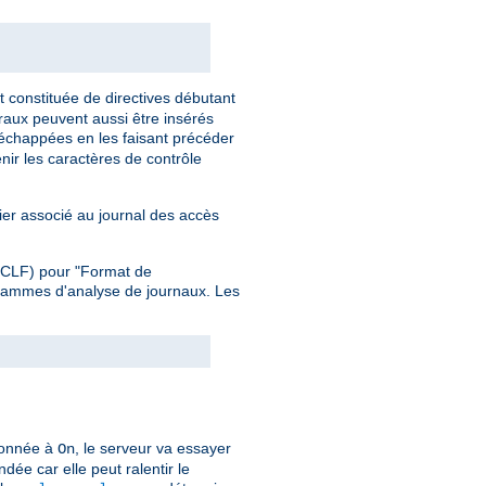
t constituée de directives débutant
éraux peuvent aussi être insérés
 échappées en les faisant précéder
nir les caractères de contrôle
hier associé au journal des accès
 (CLF) pour "Format de
grammes d'analyse de journaux. Les
ionnée à
, le serveur va essayer
On
dée car elle peut ralentir le