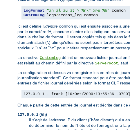
LogFormat
"%h %l %u %t \"%r\" %>s %b"
CustomLog
 logs
/
access_log common
Ici est définie l'
identité
qui est ensuite associée à une 
common
par le caractère %, chacune d'entre elles indiquant au serveur
dans la chaîne de format ; il seront copiés tels quels dans le f
d'un anti-slash (
) afin qu'elles ne soient pas interprétées c
\
spéciaux "
" et "
" pour insérer respectivement un passage 
\n
\t
La directive
définit un nouveau fichier journal en
CustomLog
est relatif au chemin défini par la directive
, sauf
ServerRoot
La configuration ci-dessus va enregistrer les entrées de j
journalisation standard". Ce format standard peut être prod
entrées de fichier journal générées selon le format CLF resse
127.0.0.1 - frank [10/Oct/2000:13:55:36 -0700
Chaque partie de cette entrée de journal est décrite dans ce q
(
)
127.0.0.1
%h
Il s'agit de l'adresse IP du client (l'hôte distant) qui a 
de déterminer le nom de l'hôte et de l'enregistrer à la