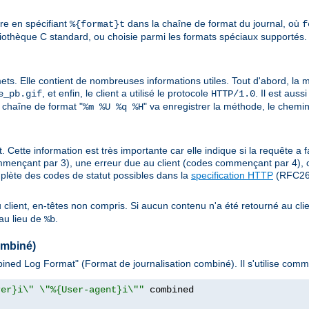
ure en spécifiant
dans la chaîne de format du journal, où
%{format}t
f
liothèque C standard, ou choisie parmi les formats spéciaux supportés. 
mets. Elle contient de nombreuses informations utiles. Tout d'abord, la mé
, et enfin, le client a utilisé le protocole
. Il est aus
e_pb.gif
HTTP/1.0
 chaîne de format "
" va enregistrer la méthode, le chemin
%m %U %q %H
. Cette information est très importante car elle indique si la requête a f
mençant par 3), une erreur due au client (codes commençant par 4), 
plète des codes de statut possibles dans la
specification HTTP
(RFC261
au client, en-têtes non compris. Si aucun contenu n'a été retourné au clie
au lieu de
.
%b
ombiné)
ned Log Format" (Format de journalisation combiné). Il s'utilise comme
rer}i\" \"%{User-agent}i\""