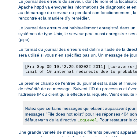
Le journal des erreurs du serveur, dont le nom et la localisati
Apache httpd va envoyer les informations de diagnostic et enr
au démarrage du serveur ou pendant son fonctionnement, la p
rencontré et la manière d'y remédier.
Le journal des erreurs est habituellement enregistré dans un 
systèmes de type Unix, le serveur peut aussi enregistrer ses
(pipe).
Le format du journal des erreurs est défini à l’aide de la direc
sera utilisé si vous n’en spécifiez pas un. Un message de jou
[Fri Sep 09 10:42:29.902022 2011] [core:error
limit of 10 internal redirects due to probabl
Le premier champ de l'entrée du journal est la date et l'heu
de sévérité de ce message. Suivent l’ID du processus et éven
l'adresse IP du client qui a effectué la requête. Vient ensuite 
Notez que certains messages qui étaient auparavant jour
messages "File does not exist" pour les réponses 404 son
défaut
de la directive
. Pour restaurer le 
warn
LogLevel
Une grande variété de messages différents peuvent apparaître 