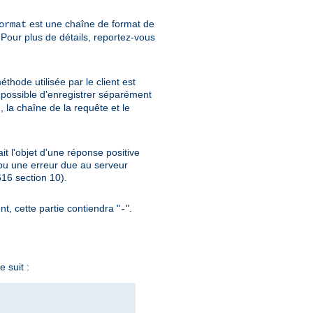
est une chaîne de format de
ormat
Pour plus de détails, reportez-vous
thode utilisée par le client est
si possible d'enregistrer séparément
, la chaîne de la requête et le
ait l'objet d'une réponse positive
ou une erreur due au serveur
6 section 10).
nt, cette partie contiendra "
".
-
 suit :