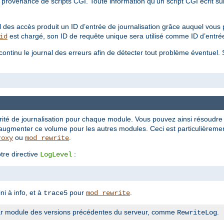
rovenance de scripts CGI. Toute information qu'un script CGI écrit sur
.
l des accès produit un ID d’entrée de journalisation grâce auquel vous p
est chargé, son ID de requête unique sera utilisé comme ID d’entrée
id
n continu le journal des erreurs afin de détecter tout problème éventuel.
rité de journalisation pour chaque module. Vous pouvez ainsi résoudr
augmenter ce volume pour les autres modules. Ceci est particulièrement
ou
.
roxy
mod_rewrite
tre directive
:
LogLevel
ni à info, et à
pour
.
trace5
mod_rewrite
n par module des versions précédentes du serveur, comme
.
RewriteLog