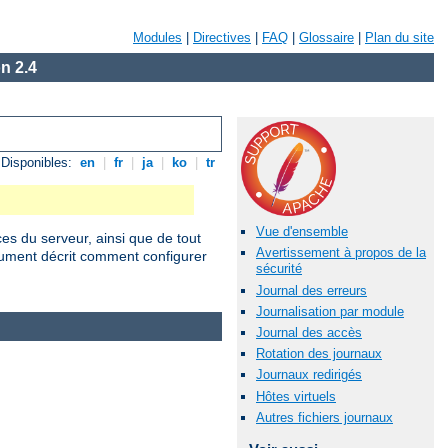
Modules
|
Directives
|
FAQ
|
Glossaire
|
Plan du site
n 2.4
Disponibles:
en
|
fr
|
ja
|
ko
|
tr
Vue d'ensemble
ces du serveur, ainsi que de tout
Avertissement à propos de la
cument décrit comment configurer
sécurité
Journal des erreurs
Journalisation par module
Journal des accès
Rotation des journaux
Journaux redirigés
Hôtes virtuels
Autres fichiers journaux