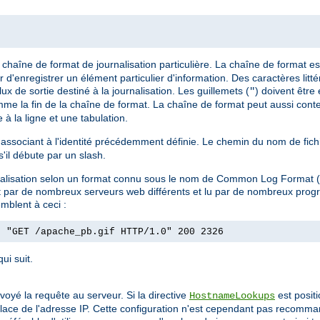
chaîne de format de journalisation particulière. La chaîne de format es
 d'enregistrer un élément particulier d'information. Des caractères litt
lux de sortie destiné à la journalisation. Les guillemets (
) doivent être
"
omme la fin de la chaîne de format. La chaîne de format peut aussi conte
à la ligne et une tabulation.
 l'associant à l'identité précédemment définie. Le chemin du nom de fic
 s'il débute par un slash.
ournalisation selon un format connu sous le nom de Common Log Format
uit par de nombreux serveurs web différents et lu par de nombreux pro
mblent à ceci :
] "GET /apache_pb.gif HTTP/1.0" 200 2326
ui suit.
envoyé la requête au serveur. Si la directive
est posit
HostnameLookups
 place de l'adresse IP. Cette configuration n'est cependant pas recomman