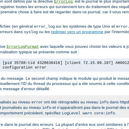
on sont définis par la directive
, est le journal le plus importa
ErrorLog
egistrer toutes les erreurs qui surviennent lors du traitement des req
remière chose à faire est de regarder dans ce journal, car il vous re
fichier (en général
sur les systèmes de type Unix et
error_log
error
 erreurs dans
ou les
rediriger vers un programme
par l'intermé
syslog
tive
avec laquelle vous pouvez choisir les valeurs à j
ErrorLogFormat
rnalisation typique se présente comme suit :
] [pid 35708:tid 4328636416] [client 72.15.99.187] AH001
e configuration error
re du message. Le second champ indique le module qui produit le messa
tuellement l’ID du thread du processus qui a été soumis à cette condit
le message d’erreur détaillé.
nalisés au niveau
ont été rétrogradés au niveau
dans httpd
error
info
t journalisés au niveau
et n’apparaîtront pas dans le journal des 
info
comportement précédent, spécifiez
.
LogLevel warn core:info
dans le journal des erreurs. La plupart d'entre eux sont similaires à 