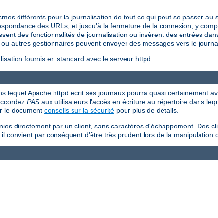
s différents pour la journalisation de tout ce qui peut se passer au s
respondance des URLs, et jusqu'à la fermeture de la connexion, y compr
ssent des fonctionnalités de journalisation ou insèrent des entrées dans 
ou autres gestionnaires peuvent envoyer des messages vers le journal
sation fournis en standard avec le serveur httpd.
 dans lequel Apache httpd écrit ses journaux pourra quasi certainement avo
'accordez
PAS
aux utilisateurs l'accès en écriture au répertoire dans le
ir le document
conseils sur la sécurité
pour plus de détails.
rnies directement par un client, sans caractères d'échappement. Des cl
 il convient par conséquent d'être très prudent lors de la manipulation 