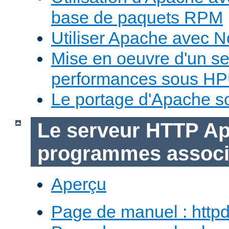
base de paquets RPM
Utiliser Apache avec 
Mise en oeuvre d'un s
performances sous H
Le portage d'Apache 
Le serveur HTTP Ap
programmes assoc
Aperçu
Page de manuel : http