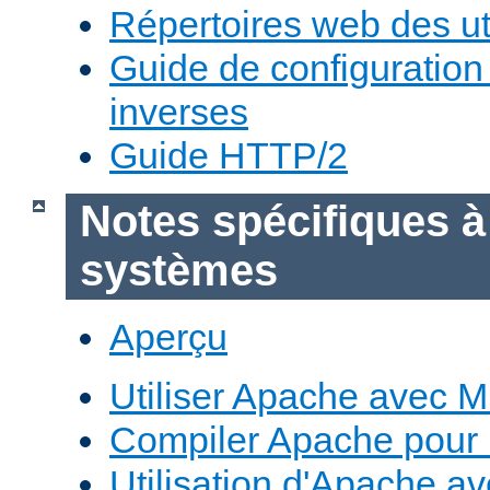
Répertoires web des uti
Guide de configuratio
inverses
Guide HTTP/2
Notes spécifiques à
systèmes
Aperçu
Utiliser Apache avec 
Compiler Apache pour
Utilisation d'Apache a