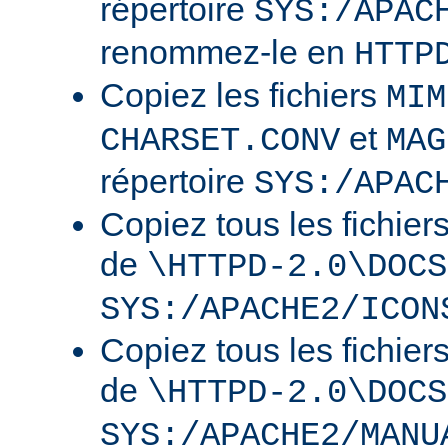
répertoire
SYS:/APAC
renommez-le en
HTTP
Copiez les fichiers
MIM
et
CHARSET.CONV
MAG
répertoire
SYS:/APAC
Copiez tous les fichier
de
\HTTPD-2.0\DOCS
SYS:/APACHE2/ICON
Copiez tous les fichier
de
\HTTPD-2.0\DOCS
SYS:/APACHE2/MANU