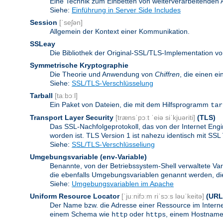
Eine Technik zum Einbetten von weiterverarbeitenden
Siehe:
Einführung in Server Side Includes
Session
[ˈseʃən]
Allgemein der Kontext einer Kommunikation.
SSLeay
Die Bibliothek der Original-SSL/TLS-Implementation vo
Symmetrische Kryptographie
Die Theorie und Anwendung von
Chiffren
, die einen e
Siehe:
SSL/TLS-Verschlüsselung
Tarball
[taːbɔːl]
Ein Paket von Dateien, die mit dem Hilfsprogramm
tar
Transport Layer Security
[trænsˈpɔːt ˈeiə siˈkjuəriti]
(TLS)
Das SSL-Nachfolgeprotokoll, das von der Internet Eng
worden ist. TLS Version 1 ist nahezu identisch mit SSL 
Siehe:
SSL/TLS-Verschlüsseliung
Umgebungsvariable
(env-Variable)
Benannte, von der Betriebssystem-Shell verwaltete Va
die ebenfalls Umgebungsvariablen genannt werden, die 
Siehe:
Umgebungsvariablen im Apache
Uniform Resource Locator
[ˈjuːnifɔːm riˈsɔːs ləuˈkeitə]
(URL
Der Name bzw. die Adresse einer Ressource im Internet
einem Schema wie
oder
, einem Hostnamen
http
https