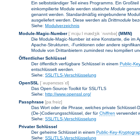
Ein selbstständiger Teil eines Programms. Ein Großteil
einkompilierte Module werden
statische Module
genannt
genannt werden. Standardmäßig eingebundene Modu
ausgeliefert werden. Diese werden als
Drittmodule
beze
Siehe:
Modulverzeichnis
Module-Magic-Number
[ˈmɔjuːl mædʒik ˈnʌmbə]
(
MMN
)
Die Module-Magic-Number ist eine Konstante, die im Ap
Apache-Strukturen, -Funktionen oder andere signifikan
Module von Drittanbietern zumindest neu kompiliert u
Öffentlicher Schlüssel
Der öffentlich verfügbare Schlüssel in einem
Public-Ke
entschlüsselt werden.
Siehe:
SSL/TLS-Verschlüsselung
OpenSSL
[ˈəupənɛsɛsˈɛl]
Das Open-Source-Toolkit für SSL/TLS
Siehe:
http://www.openssl.org/
Passphrase
[paːfreiz]
Das Wort oder die Phrase, welches private Schlüssel-Da
(De-)Codierungsschlüssel, der für
Chiffren
verwendet w
Siehe:
SSL/TLS-Verschlüsselung
Privater Schlüssel
Der geheime Schlüssel in einem
Public-Key-Kryptogra
Siehe:
SSL/TLS-Verschlüsselung