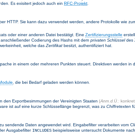
rden. Es exisitert jedoch auch ein
RFC-Projekt
.
ber HTTP. Sie kann dazu verwendet werden, andere Protokolle wie zum 
ifikats oder einer anderen Datei bestätigt. Eine
Zertifizierungsstelle
erstel
anschließender Codierung des Hashs mit dem
privaten Schlüssel
des Z
twerkeinheit, welche das
Zertifikat
besitzt, authentifiziert hat.
Apache in einem oder mehreren Punkten steuert. Direktiven werden in
Module
, die bei Bedarf geladen werden können.
, um den Exportbesimmungen der Vereinigten Staaten
(
Anm.d.Ü.:
konkret:
are ist auf eine kurze Schlüssellänge begrenzt, was zu
Chiffretexten
fü
zu sendende Daten angewendet wird. Eingabefilter verarbeiten vom Cl
Der Ausgabefilter
beispielsweise untersucht Dokumente nac
INCLUDES