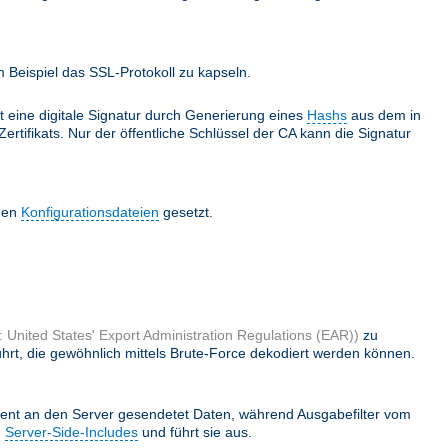
Beispiel das SSL-Protokoll zu kapseln.
lt eine digitale Signatur durch Generierung eines
Hashs
aus dem in
ertifikats. Nur der öffentliche Schlüssel der CA kann die Signatur
 den
Konfigurationsdateien
gesetzt.
 United States' Export Administration Regulations (EAR))
zu
hrt, die gewöhnlich mittels Brute-Force dekodiert werden können.
ient an den Server gesendetet Daten, während Ausgabefilter vom
h
Server-Side-Includes
und führt sie aus.