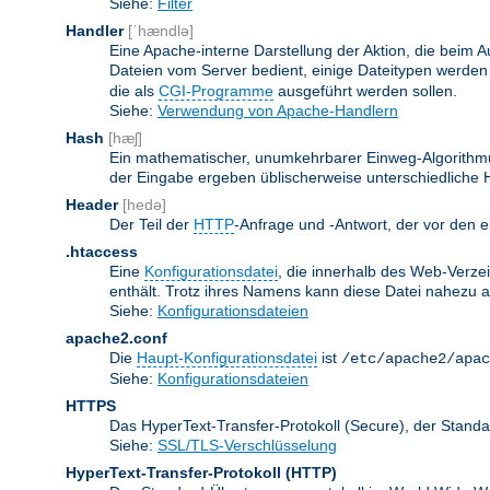
Siehe:
Filter
Handler
[ˈhændlə]
Eine Apache-interne Darstellung der Aktion, die beim A
Dateien vom Server bedient, einige Dateitypen werden
die als
CGI-Programme
ausgeführt werden sollen.
Siehe:
Verwendung von Apache-Handlern
Hash
[hæʃ]
Ein mathematischer, unumkehrbarer Einweg-Algorithmus
der Eingabe ergeben üblischerweise unterschiedliche
Header
[hedə]
Der Teil der
HTTP
-Anfrage und -Antwort, der vor den e
.htaccess
Eine
Konfigurationsdatei
, die innerhalb des Web-Verze
enthält. Trotz ihres Namens kann diese Datei nahezu alle
Siehe:
Konfigurationsdateien
apache2.conf
Die
Haupt-Konfigurationsdatei
ist
/etc/apache2/apac
Siehe:
Konfigurationsdateien
HTTPS
Das HyperText-Transfer-Protokoll (Secure), der Stan
Siehe:
SSL/TLS-Verschlüsselung
HyperText-Transfer-Protokoll
(HTTP)