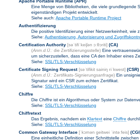
Apache Portable Runtime
(APR)
Eine Menge von Bibliotheken, die viele grundlegende 
eigenständigen Projekt entwickelt.
Siehe auch:
Apache Portable Runtime Project
Authentifizierung
Die positive Identifizierung einer Netzwerkeinheit, wie 
Siehe:
Authentisierung, Autorisierung und Zugriffskontr
Certification Authority
[səˈtifiˈkeiʃən ɔːθɔriti]
(CA)
(
Anm.d.Ü.:
die Zertifizierungsstelle)
Eine vertrauenswürd
um sicherzustellen, dass eine CA den Inhaber eines Zerti
Siehe:
SSL/TLS-Verschlüsselung
Certificate Signing Request
[səˈtifikit sainiŋ riˈkwest]
(CSR)
(
Anm.d.Ü.:
Zertifikats-Signierungsanfrage)
Ein unsigni
Signatur wird ein CSR zum echten Zertifikat.
Siehe:
SSL/TLS-Verschlüsselung
Chiffre
Die
Chiffre
ist ein Algorithmus oder System zur Datenv
Siehe:
SSL/TLS-Verschlüsselung
Chiffretext
Das Ergebnis, nachdem ein
Klartext
eine
Chiffre
durchl
Siehe:
SSL/TLS-Verschlüsselung
Common Gateway Interface
[ˈkɔmən geitwei ˈintəːfeis]
(CGI
Eine einheitliche Definition einer Schnittstelle zwi