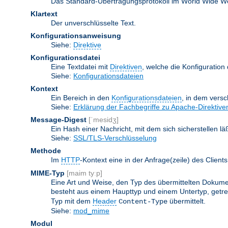
Das Standard-Übertragungsprotokoll im World Wide Web.
Klartext
Der unverschlüsselte Text.
Konfigurationsanweisung
Siehe:
Direktive
Konfigurationsdatei
Eine Textdatei mit
Direktiven
, welche die Konfiguration
Siehe:
Konfigurationsdateien
Kontext
Ein Bereich in den
Konfigurationsdateien
, in dem vers
Siehe:
Erklärung der Fachbegriffe zu Apache-Direktive
Message-Digest
[ˈmesidʒ]
Ein Hash einer Nachricht, mit dem sich sicherstellen l
Siehe:
SSL/TLS-Verschlüsselung
Methode
Im
HTTP
-Kontext eine in der Anfrage(zeile) des Clie
MIME-Typ
[maim tyːp]
Eine Art und Weise, den Typ des übermittelten Dokumen
besteht aus einem Haupttyp und einem Untertyp, getren
Typ mit dem
Header
übermittelt.
Content-Type
Siehe:
mod_mime
Modul