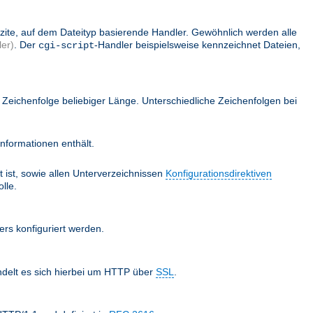
lizite, auf dem Dateityp basierende Handler. Gewöhnlich werden alle
er)
. Der
-Handler beispielsweise kennzeichnet Dateien,
cgi-script
Zeichenfolge beliebiger Länge. Unterschiedliche Zeichenfolgen bei
nformationen enthält.
 ist, sowie allen Unterverzeichnissen
Konfigurationsdirektiven
lle.
ers konfiguriert werden.
ndelt es sich hierbei um HTTP über
SSL
.