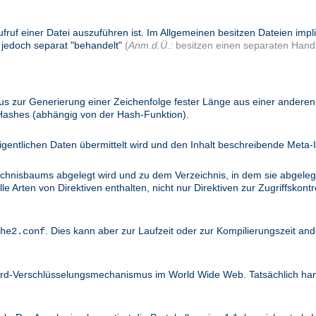
ufruf einer Datei auszuführen ist. Im Allgemeinen besitzen Dateien imp
 jedoch separat "behandelt"
(
Anm.d.Ü.:
besitzen einen separaten Handl
 zur Generierung einer Zeichenfolge fester Länge aus einer anderen 
 Hashes (abhängig von der Hash-Funktion).
igentlichen Daten übermittelt wird und den Inhalt beschreibende Meta-I
ichnisbaums abgelegt wird und zu dem Verzeichnis, in dem sie abgelegt
 Arten von Direktiven enthalten, nicht nur Direktiven zur Zugriffskontro
. Dies kann aber zur Laufzeit oder zur Kompilierungszeit and
he2.conf
dard-Verschlüsselungsmechanismus im World Wide Web. Tatsächlich ha