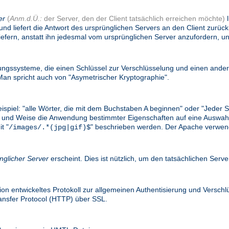
er
(
Anm.d.Ü.:
der Server, den der Client tatsächlich erreichen möchte)
l
und liefert die Antwort des ursprünglichen Servers an den Client zurü
efern, anstatt ihn jedesmal vom ursprünglichen Server anzufordern, un
gssysteme, die einen Schlüssel zur Verschlüsselung und einen ander
n spricht auch von "Asymetrischer Kryptographie".
eispiel: "alle Wörter, die mit dem Buchstaben A beginnen" oder "Jede
e Art und Weise die Anwendung bestimmter Eigenschaften auf eine Ausw
t "
" beschrieben werden. Der Apache verwend
/images/.*(jpg|gif)$
nglicher Server
erscheint. Dies ist nützlich, um den tatsächlichen Serv
on entwickeltes Protokoll zur allgemeinen Authentisierung und Versc
ransfer Protocol (HTTP) über SSL.