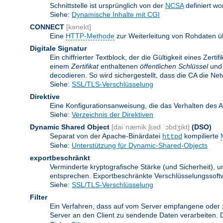
Schnittstelle ist ursprünglich von der
NCSA
definiert wo
Siehe:
Dynamische Inhalte mit CGI
CONNECT
[kənekt]
Eine
HTTP-Methode
zur Weiterleitung von Rohdaten ü
Digitale Signatur
Ein chiffrierter Textblock, der die Gültigkeit eines Zert
einem
Zertifikat
enthaltenen
öffentlichen Schlüssel
und 
decodieren. So wird sichergestellt, dass die CA die Ne
Siehe:
SSL/TLS-Verschlüsselung
Direktive
Eine Konfigurationsanweisung, die das Verhalten des 
Siehe:
Verzeichnis der Direktiven
Dynamic Shared Object
[daiˈnæmik ʃɛəd ˈɔbdʒikt]
(DSO)
Separat von der Apache-Binärdatei
kompilierte
httpd
Siehe:
Unterstützung für Dynamic-Shared-Objects
exportbeschränkt
Verminderte kryptografische Stärke (und Sicherheit)
entsprechen. Exportbeschränkte Verschlüsselungssoftw
Siehe:
SSL/TLS-Verschlüsselung
Filter
Ein Verfahren, dass auf vom Server empfangene oder 
Server an den Client zu sendende Daten verarbeiten. 