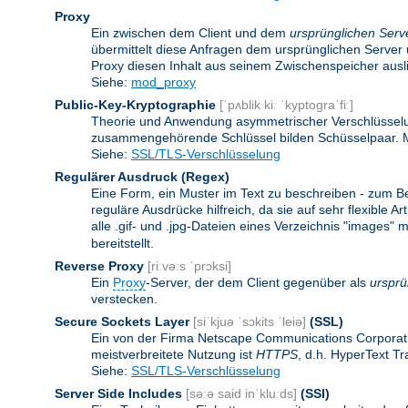
Proxy
Ein zwischen dem Client und dem
ursprünglichen Serv
übermittelt diese Anfragen dem ursprünglichen Server 
Proxy diesen Inhalt aus seinem Zwischenspeicher ausli
Siehe:
mod_proxy
Public-Key-Kryptographie
[ˈpʌblik kiː ˈkyptograˈfiː]
Theorie und Anwendung asymmetrischer Verschlüsselun
zusammengehörende Schlüssel bilden Schüsselpaar. Ma
Siehe:
SSL/TLS-Verschlüsselung
Regulärer Ausdruck
(Regex)
Eine Form, ein Muster im Text zu beschreiben - zum B
reguläre Ausdrücke hilfreich, da sie auf sehr flexibl
alle .gif- und .jpg-Dateien eines Verzeichnis "images" mi
bereitstellt.
Reverse Proxy
[riːvəːs ˈprɔksi]
Ein
Proxy
-Server, der dem Client gegenüber als
ursprü
verstecken.
Secure Sockets Layer
[siˈkjuə ˈsɔkits ˈleiə]
(SSL)
Ein von der Firma Netscape Communications Corporati
meistverbreitete Nutzung ist
HTTPS
, d.h. HyperText T
Siehe:
SSL/TLS-Verschlüsselung
Server Side Includes
[səːə said inˈkluːds]
(SSI)