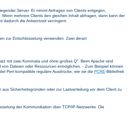
iegender Server. Er nimmt Anfragen von Clients entgegen,
ck. Wenn mehrere Clients den gleichen Inhalt abfragen, dann kann der
d dadurch die Antwortzeit verringern.
en zur Entschlüsselung verwenden. Zwei derart
r Satz mit zwei Kommata und ohne großes Q". Beim Apache sind
ahl von Dateien oder Ressourcen ermöglichen. - Zum Beispiel können
et Perl-kompatible reguläre Ausdrücke, wie sie die
PCRE
-Bibliothek
er aus Sicherheitsgründen oder zur Lastverteilung vor dem Client zu
hlüsselung der Kommunikation über TCP/IP-Netzwerke. Die