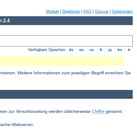
Module
|
Direktiven
|
FAQ
|
Glossar
|
Seitenindex
 2.4
Verfügbare Sprachen:
de
|
en
|
es
|
fr
|
ja
|
ko
|
tr
einen. Weitere Informationen zum jeweiligen Begriff erreichen Sie
thmen zur Verschlüsselung werden üblicherweise
Chiffre
genannt.
 Apache-Webserver.