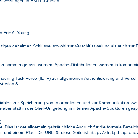
 Anweisungen in HMTL-Dateien.
n Eric A. Young
inzigen geheimen Schlüssel sowohl zur Verschlüsswelung als auch zur 
zusammengefasst wurden. Apache-Distributionen werden in komprimier
ineering Task Force (IETF) zur allgemeinen Authentisierung und Versc
Version 3.
riablen zur Speicherung von Informationen und zur Kommunikation zwi
aber statt in der Shell-Umgebung in internen Apache-Strukturen gespe
)
. Dies ist der allgemein gebräuchliche Audruck für die formale Bezei
 und einem Pfad. Die URL für diese Seite ist
http://httpd.apache