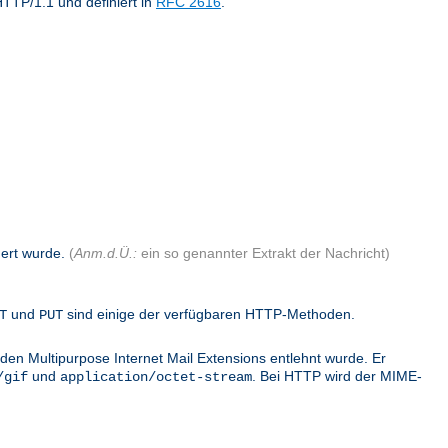
TTP/1.1 und definiert in
RFC 2616
.
dert wurde.
(
Anm.d.Ü.:
ein so genannter Extrakt der Nachricht)
und
sind einige der verfügbaren HTTP-Methoden.
T
PUT
den Multipurpose Internet Mail Extensions entlehnt wurde. Er
und
. Bei HTTP wird der MIME-
/gif
application/octet-stream