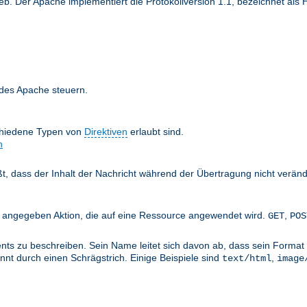
 Der Apache implementiert die Protokollversion 1.1, bezeichnet als H
 des Apache steuern.
chiedene Typen von
Direktiven
erlaubt sind.
n
äßt, dass der Inhalt der Nachricht während der Übertragung nicht verän
nts angegeben Aktion, die auf eine Ressource angewendet wird.
,
GET
POS
ts zu beschreiben. Sein Name leitet sich davon ab, dass sein Format 
nt durch einen Schrägstrich. Einige Beispiele sind
,
text/html
image