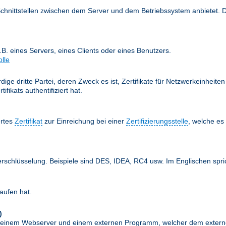
Schnittstellen zwischen dem Server und dem Betriebssystem anbietet. 
z.B. eines Servers, eines Clients oder eines Benutzers.
olle
ige dritte Partei, deren Zweck es ist, Zertifikate für Netzwerkeinheit
fikats authentifiziert hat.
ertes
Zertifikat
zur Einreichung bei einer
Zertifizierungsstelle
, welche e
erschlüsselung. Beispiele sind DES, IDEA, RC4 usw. Im Englischen spr
aufen hat.
)
schen einem Webserver und einem externen Programm, welcher dem exte