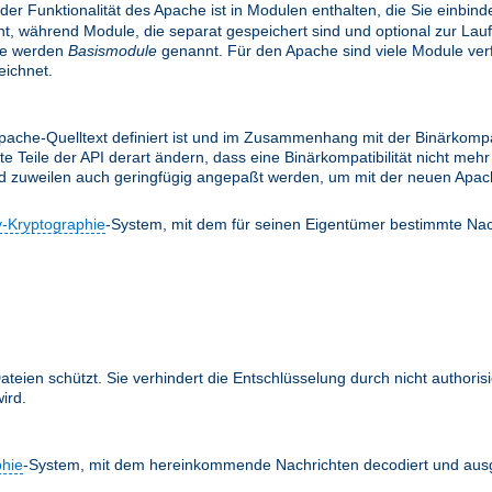
 der Funktionalität des Apache ist in Modulen enthalten, die Sie einbi
, während Module, die separat gespeichert sind und optional zur Lau
le werden
Basismodule
genannt. Für den Apache sind viele Module verfü
ichnet.
ache-Quelltext definiert ist und im Zusammenhang mit der Binärkompati
te Teile der API derart ändern, dass eine Binärkompatibilität nicht m
nd zuweilen auch geringfügig angepaßt werden, um mit der neuen Apach
y-Kryptographie
-System, mit dem für seinen Eigentümer bestimmte Nac
teien schützt. Sie verhindert die Entschlüsselung durch nicht authoris
ird.
phie
-System, mit dem hereinkommende Nachrichten decodiert und ausg