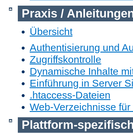
Praxis / Anleitunge
Übersicht
Authentisierung und Au
Zugriffskontrolle
Dynamische Inhalte mi
Einführung in Server S
.htaccess-Dateien
Web-Verzeichnisse für
Plattform-spezifis