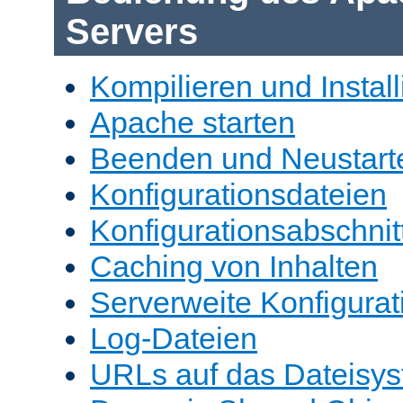
Servers
Kompilieren und Install
Apache starten
Beenden und Neustart
Konfigurationsdateien
Konfigurationsabschnit
Caching von Inhalten
Serverweite Konfigurat
Log-Dateien
URLs auf das Dateisys