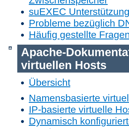
Zwischenspeicher
suEXEC Unterstützun
Probleme bezüglich D
Häufig gestellte Frage
Apache-Dokumentat
virtuellen Hosts
Übersicht
Namensbasierte virtuel
IP-basierte virtuelle Ho
Dynamisch konfiguriert