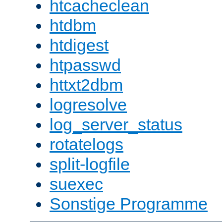
htcacheclean
htdbm
htdigest
htpasswd
httxt2dbm
logresolve
log_server_status
rotatelogs
split-logfile
suexec
Sonstige Programme