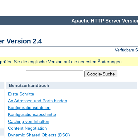
Apache HTTP Server Version
 Version 2.4
Verfügbare 
e prüfen Sie die englische Version auf die neuesten Änderungen.
Benutzerhandbuch
Erste Schritte
An Adressen und Ports binden
Konfigurationsdateien
Konfigurationsabschnitte
Caching von Inhalten
Content Negotiation
Dynamic Shared Objects (DSO)