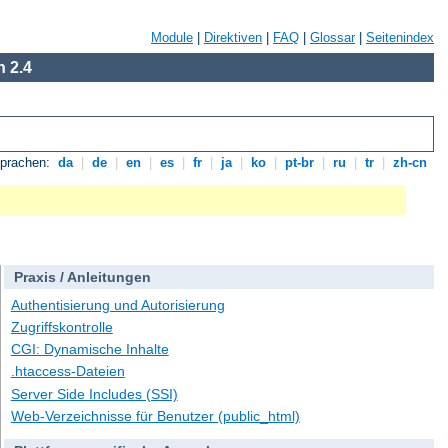
Module
|
Direktiven
|
FAQ
|
Glossar
|
Seitenindex
 2.4
Sprachen:
da
|
de
|
en
|
es
|
fr
|
ja
|
ko
|
pt-br
|
ru
|
tr
|
zh-cn
Praxis / Anleitungen
Authentisierung und Autorisierung
Zugriffskontrolle
CGI: Dynamische Inhalte
.htaccess-Dateien
Server Side Includes (SSI)
Web-Verzeichnisse für Benutzer (public_html)