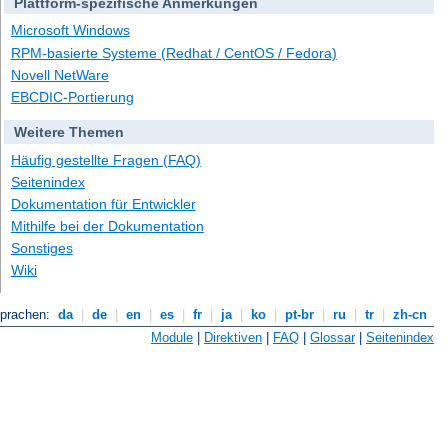
Plattform-spezifische Anmerkungen
Microsoft Windows
RPM-basierte Systeme (Redhat / CentOS / Fedora)
Novell NetWare
EBCDIC-Portierung
Weitere Themen
Häufig gestellte Fragen (FAQ)
Seitenindex
Dokumentation für Entwickler
Mithilfe bei der Dokumentation
Sonstiges
Wiki
Sprachen:
da
|
de
|
en
|
es
|
fr
|
ja
|
ko
|
pt-br
|
ru
|
tr
|
zh-cn
Module
|
Direktiven
|
FAQ
|
Glossar
|
Seitenindex