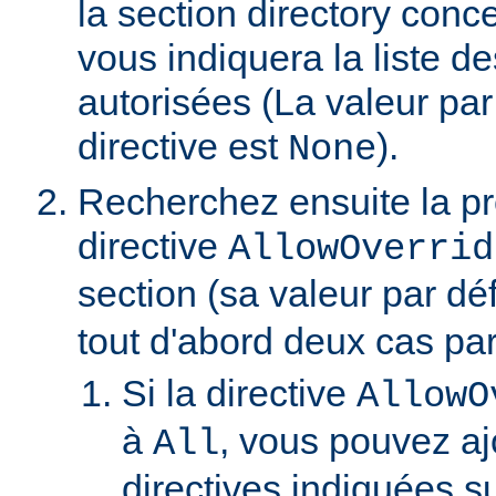
la section directory conc
vous indiquera la liste de
autorisées (La valeur par
directive est
).
None
Recherchez ensuite la p
directive
AllowOverrid
section (sa valeur par dé
tout d'abord deux cas part
Si la directive
AllowO
à
, vous pouvez aj
All
directives indiquées su