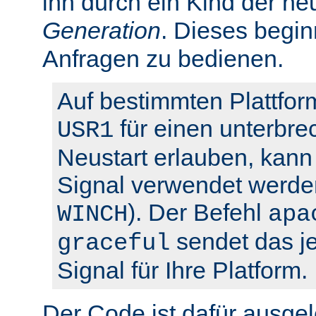
ihn durch ein Kind der ne
Generation
. Dieses begin
Anfragen zu bedienen.
Auf bestimmten Plattfor
für einen unterbre
USR1
Neustart erlauben, kann 
Signal verwendet werden
). Der Befehl
WINCH
apa
sendet das je
graceful
Signal für Ihre Platform.
Der Code ist dafür ausgel