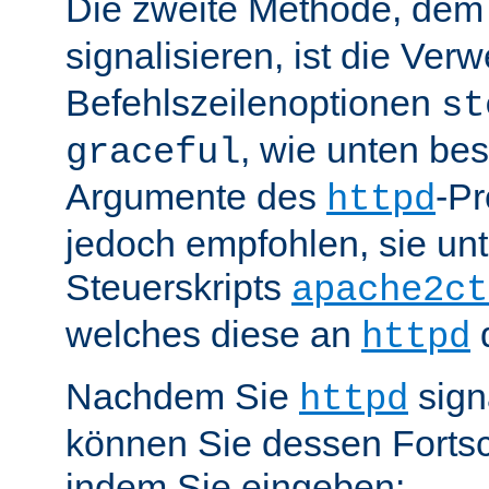
Die zweite Methode, de
signalisieren, ist die Ve
Befehlszeilenoptionen
st
, wie unten be
graceful
Argumente des
-P
httpd
jedoch empfohlen, sie u
Steuerskripts
apache2ct
welches diese an
d
httpd
Nachdem Sie
sign
httpd
können Sie dessen Fortsc
indem Sie eingeben: